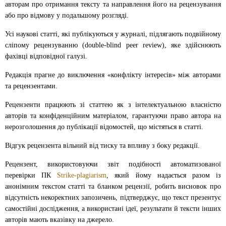
авторам про отримання тексту та направлення його на рецензування
або про відмову у подальшому розгляді.
Усі наукові статті, які публікуються у журналі, підлягають подвійному
сліпому рецензуванню (double-blind peer review), яке здійснюють
фахівці відповідної галузі.
Редакція прагне до виключення «конфлікту інтересів» між авторами
та рецензентами.
Рецензенти працюють зі статтею як з інтелектуальною власністю
авторів та конфіденційним матеріалом, гарантуючи право автора на
нерозголошення до публікації відомостей, що містяться в статті.
Відгук рецензента вільний від тиску та впливу з боку редакції.
Рецензент, використовуючи звіт подібності автоматизованої
перевірки ПК
Strike-plagiarism
, який йому надається разом із
анонімним текстом статті та бланком рецензії, робить висновок про
відсутність некоректних запозичень, підтверджує, що текст презентує
самостійні дослідження, а використані ідеї, результати й тексти інших
авторів мають вказівку на джерело.