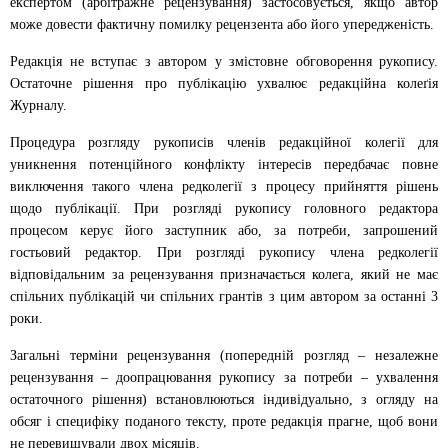
експертом (арбітражне рецензування) застосовується, якщо автор
може довести фактичну помилку рецензента або його упередженість.
Редакція не вступає з автором у змістовне обговорення рукопису.
Остаточне рішення про публікацію ухвалює редакційна колеґія
Журналу.
Процедура розгляду рукописів членів редакційної колегії для
уникнення потенційного конфлікту інтересів передбачає повне
виключення такого члена редколегії з процесу прийняття рішень
щодо публікації. При розгляді рукопису головного редактора
процесом керує його заступник або, за потреби, запрошений
гостьовий редактор. При розгляді рукопису члена редколегії
відповідальним за рецензування призначається колега, який не має
спільних публікацій чи спільних грантів з цим автором за останні 3
роки.
Загальні терміни рецензування (попередній розгляд – незалежне
рецензування – доопрацювання рукопису за потреби – ухвалення
остаточного рішення) встановлюються індивідуально, з огляду на
обсяг і специфіку поданого тексту, проте редакція прагне, щоб вони
не перевищували двох місяців.