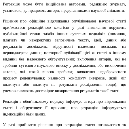
Ретракція може бути ініційована авторами, редакцією журналу,
установою, де працюють автори, представниками наукової спільноти.
Рішення про офіційне відкликання опублікованої наукової статті
приймається редакційною колегією у разі виявлення порушень
публікаційної етики та/або інших суттєвих недоліків (помилок,
плагіату чи некоректних запозичень тексту, ідей, даних або
результатів досліджень; відсутності належних посилань на
першоджерела даних; повторної публікації цієї ж статті в іншому
виданні без належного обґрунтування; включення авторів, які не
зробили суттєвого наукового внеску у дослідження, або виключення
авторів, які такий внесок зробили; виявлення недоброчесного
процесу рецензування; наявності конфлікту інтересів, який міг
вплинути або вплинув на результати дослідження тощо), що
унеможливлюють достовірне використання результатів такої статті.
Редакція в обов’язковому порядку інформує автора про відкликання
статті і обґрунтовує її причини; про ретракцію інформуються
індексаційні бази даних.
У разі прийняття рішення про ретракцію стаття позначається як