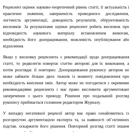
Рецензент оцінює науково-теоретичний рівень статті, її актуальність і
практичне значення, завершеність проведеного дослідження,
логічність аргументації, доведеність результатів, обґрунтованість
висновків. За результатами оцінки рецензент робить висновок про
відповідність наукового матеріалу встановленим вимогам,
необхідність його доопрацювання, можливість опублікування або
відхилення.
Якщо у висновку рецензента є рекомендації щодо доопрацювання
статті, то редколегія повертає статтю авторові для їх виконання, а
потім розглядає її повторно. Доопрацювання рукопису автором не
може займати більше двох тижнів із моменту повідомлення про
необхідність внесення змін. Автор може не погодитися з окремими
рекомендаціями рецензента і має право висловити аргументовані
заперечення з цього приводу. Рішення про подальший розгляд
рукопису приймається головним редактором Журналу.
У випадку негативної рецензії автор має право ознайомитись із
розгорнутою аргументацією експерта та, за наявності об’єктивних
підстав, оскаржити його рішення. Повторний розгляд статті іншим