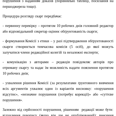
порушення з наданням доказів (порівняльні таблиці, посилання на
першоджерела тощо).
Процедура розгляду скарг передбачає:
- первинну перевірку – протягом 10 робочих днів головний редактор
або відповідальний секретар оцінює обґрунтованість скарги;
- формування Комісії з етики – у разі підтвердження обґрунтованості
скарги створюється тимчасова комісія (5 осіб), до якої можуть
залучатися члени редакційної колегій та незалежні експерти;
- комунікацію з авторами – редакція повідомляє авторів про
отриману скаргу та надає їм можливість надати пояснення протягом
10 робочих днів;
- ухвалення рішення Комісії (за результатами ґрунтовного вивчення
всіх аргументів ухвалює один із варіантів висновку: «порушення
відсутнє», «незначне порушення (потребує корекції)» або «суттєве
порушення».
Залежно від серйозності порушення, рішенням редакції може бути:
відхилення рукопису (якщо він ще не опублікований); внесення