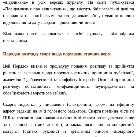
«відкликана» в усіх версіях журналу. На сайті публікується
«Повідомлення про відкликання», що містить бібліографічні дані та
посилання на оригінальну статтю, детальне обґрунтування причин
відкликання та дату набрання рішенням чинності.
Відкликана стаття залишається в архіві журналу з відповідним
позначенням.
Порядок розгляду скарг щодо порушень етичних норм
Цей Порядок визначає процедуру подання, розгляду та прийняття
рішень за скаргами щодо порушень етичних принципів публікації,
академічної доброчесності та конфлікту інтересів. Основні принципи
розгляду: об’єктивність, конфіденційність, неупередженість та
обов’язковість зворотного зв’язку.
Скарга подається у письмовій (електронній) формі на офіційну
адресу редакції на ім’я головного редактора. Скарга повинна містити
ПІБ та контактні дані заявника (анонімні скарги розглядаються лише
за наявності вагомих доказів), а також посилання на конкретний
матеріал (статтю, рукопис) із детальним описом ймовірного